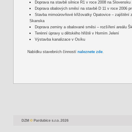
Doprava na stavbě silnice R1 v roce 2008 na Slovensku 
Doprava obalových směsí na stavbě D 11 v roce 2006 pr
Stavba mimoúrovňové křižovatky Opatovice – zajištění z
Skanska
Doprava zeminy a obalované směsi – rozšíření areálu Š
Terénní úpravy u dětského hřiště v Horním Jelení
Výstavba kanalizace v Osíku
Nabídku stavebních činností
naleznete zde
.
DZM
©
Pardubice s.r.o. 2026