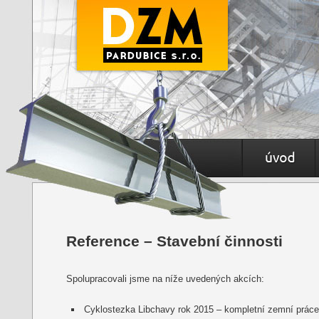
Přejít k hlavní
Přejít k obsahu 
Reference – Stavební činnosti
Spolupracovali jsme na níže uvedených akcích:
Cyklostezka Libchavy rok 2015 – kompletní zemní práce 